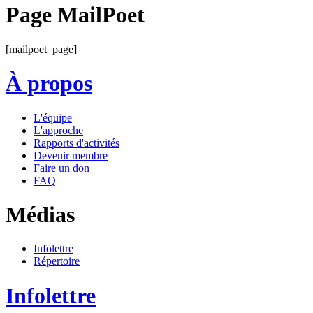
Page MailPoet
[mailpoet_page]
À propos
L'équipe
L'approche
Rapports d'activités
Devenir membre
Faire un don
FAQ
Médias
Infolettre
Répertoire
Infolettre